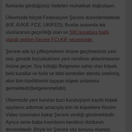
İlanlarda gördüğünüz ifadeleri muhakkak doğrulayın.
Ülkemizde birçok Federasyon Şecere düzenlemektedir
(KIF, AVKIF, FCE, UKIFED). Bunlar arasında tek
uluslararası geçerliliği olan ve
SIKI kurallara bağlı
olarak verilen Şecere,FCI-KIF şeceresidir.
Şecere aile içi çiftleşmelerin önüne geçilmesinin yanı
sıra, genetik bozuklukların yeni nesillere aktarılmasının
önüne geçer. Soy kütüğü Belgesine sahip olan köpek,
belli kurallar ve fiziki ve tıbbi kontroller altında üretilmiş,
ırkın tüm özelliklerini taşıyan köpek anlamına
gelmektedir(belgelenmelidir).
Ülkemizde yeni kurulan bazı kuruluşların kayıtlı köpek
sayılarını arttırmak amacıyla tüm ırk köpeklere Resim-
Video üzerinden bakıp Şecere verdiği görülmektedir.
Ayrıca anne-baba kısımlarını kendiniz doldurun
denmektedir. Böyle bir Şecere söz konusu olamaz.