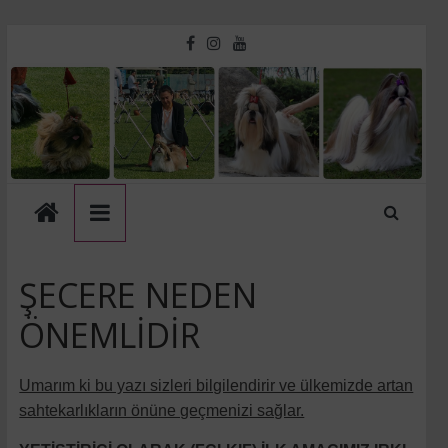
Skip
to
Touche
content
D'amour
Kennel
ŞECERE NEDEN
ÖNEMLİDİR
Umarım ki bu yazı sizleri bilgilendirir ve ülkemizde artan
sahtekarlıkların önüne geçmenizi sağlar.