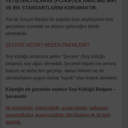
YETİŞTİRİCİ OLARAK (FCI-KIF) İLK AMACIMIZ IRKI
VE IRK STANDARTLARINI KORUMAKTIR.
Ancak Sosyal Medya’da yapılan bazı paylaşımlar bizi
gerçekten üzmekte ve ırkların geleceğini tehdit
etmektedir.
ŞECERE NEDİR? NEDEN ÖNEMLİDİR?
Soy kütüğü anlamına gelen “Şecere” (Soy kütüğü
belgesi), soy ağacı demektir. Şecereli köpek ise annesi
babası ve daha ileri geçmişi, ataları bilinen ve ırk
standartlarını uygun olarak “kayıtlı” olan köpek demektir.
Köpeğin ırk garantisi sadece Soy Kütüğü Belgesi –
Şeceredir.
Irk garantilidir, mikroçiplidir, aşıları tamdır, safkandır,
pasaportludur, puppycardlıdır gibi ifadeler ırk ile ilgili
değildir.