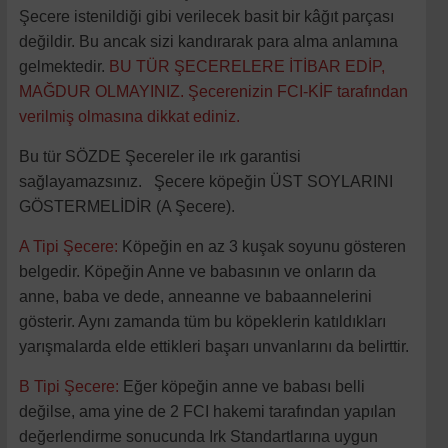
Şecere istenildiği gibi verilecek basit bir kâğıt parçası
değildir. Bu ancak sizi kandırarak para alma anlamına
gelmektedir.
BU TÜR ŞECERELERE İTİBAR EDİP,
MAĞDUR OLMAYINIZ. Şecerenizin FCI-KİF tarafından
verilmiş olmasına dikkat ediniz.
Bu tür SÖZDE Şecereler ile ırk garantisi
sağlayamazsınız. Şecere köpeğin ÜST SOYLARINI
GÖSTERMELİDİR (A Şecere).
A Tipi Şecere:
Köpeğin en az 3 kuşak soyunu gösteren
belgedir. Köpeğin Anne ve babasının ve onların da
anne, baba ve dede, anneanne ve babaannelerini
gösterir. Aynı zamanda tüm bu köpeklerin katıldıkları
yarışmalarda elde ettikleri başarı unvanlarını da belirttir.
B Tipi Şecere:
Eğer köpeğin anne ve babası belli
değilse, ama yine de 2 FCI hakemi tarafından yapılan
değerlendirme sonucunda Irk Standartlarına uygun