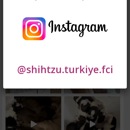
shihtzu.turkiye.fci
Bu tutkuyu 30 yili askin suredir surdurmekten
duydugum mutlulukla
Turkiye'de Tarım ve Orman
Bakanlığı Onayli TEK Shihtzu Yetistiricisi
@shihtzu.turkiye.fci