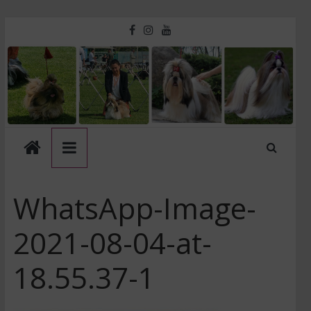
Skip
to
Touche
content
D'amour
Kennel
WhatsApp-Image-
2021-08-04-at-
18.55.37-1