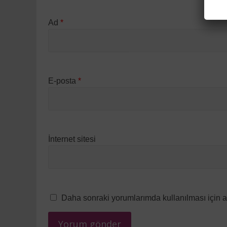
Ad
*
E-posta
*
İnternet sitesi
Daha sonraki yorumlarımda kullanılması için a