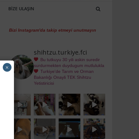
BIZE ULAŞIN
Bizi Instagram'da takip etmeyi unutmayın
shihtzu.turkiye.fci
Bu tutkuyu 30 yili askin suredir
surdurmekten duydugum mutlulukla
×
Turkiye'de Tarım ve Orman
Bakanlığı Onayli TEK Shihtzu
Yetistiricisi