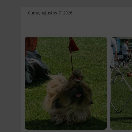
Skip
Cuma, Ağustos 7, 2026
to
content
Touche
D'amour
Kennel