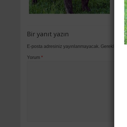
Bir yanıt yazın
E-posta adresiniz yayınlanmayacak.
Gerekli alan
Yorum
*