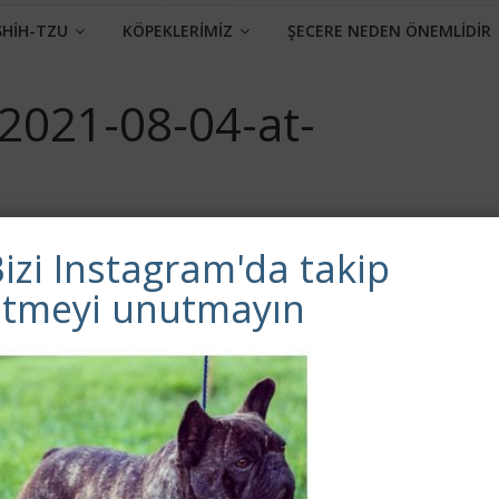
SHİH-TZU
KÖPEKLERİMİZ
ŞECERE NEDEN ÖNEMLİDİR
021-08-04-at-
izi Instagram'da takip
etmeyi unutmayın