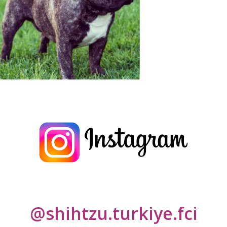
lar
*
ile işaretlenmişlerdir
@shihtzu.turkiye.fci