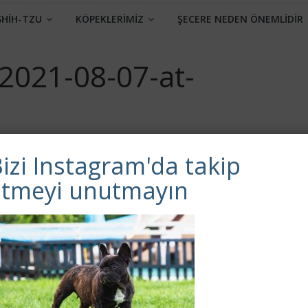
SHİH-TZU
KÖPEKLERİMİZ
ŞECERE NEDEN ÖNEMLİDİR
021-08-07-at-
izi Instagram'da takip
etmeyi unutmayın