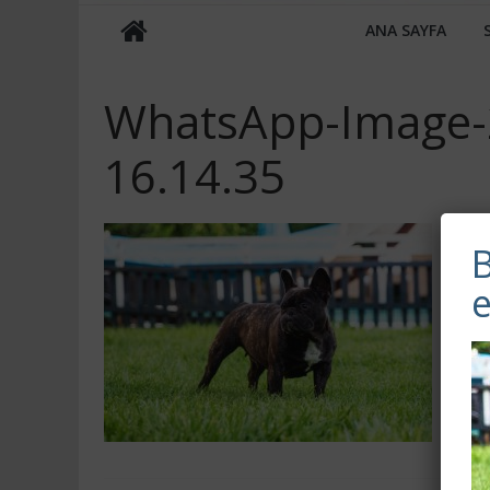
ANA SAYFA
WhatsApp-Image-2
16.14.35
B