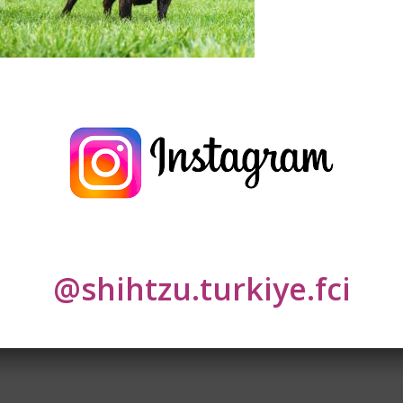
lar
*
ile işaretlenmişlerdir
@shihtzu.turkiye.fci