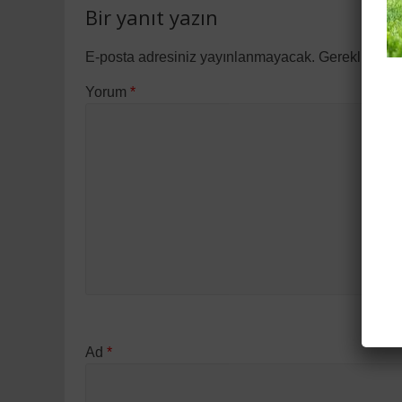
Bir yanıt yazın
E-posta adresiniz yayınlanmayacak.
Gerekli alan
Yorum
*
Ad
*