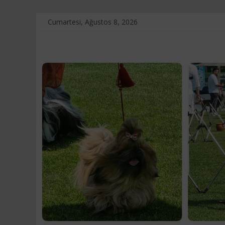
Skip
Cumartesi, Ağustos 8, 2026
to
content
Touche
D'amour
Kennel