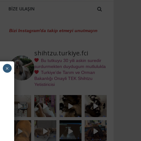
BIZE ULAŞIN
Bizi Instagram'da takip etmeyi unutmayın
shihtzu.turkiye.fci
Bu tutkuyu 30 yili askin suredir
surdurmekten duydugum mutlulukla
×
Turkiye'de Tarım ve Orman
Bakanlığı Onayli TEK Shihtzu
Yetistiricisi