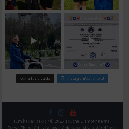
Daha fazla yükle
Instagram'da takip et
Tüm hakları saklıdır © 2026
Touche D'amour Kennel
.
Tema: ThemeGrill tarafından
ColorMag
. Altyapı
WordPress
.