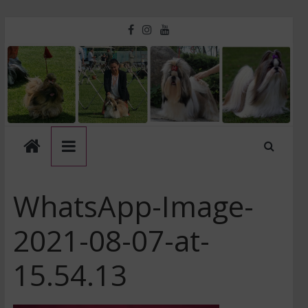
Skip
to
Touche
content
D'amour
Kennel
WhatsApp-Image-
2021-08-07-at-
15.54.13