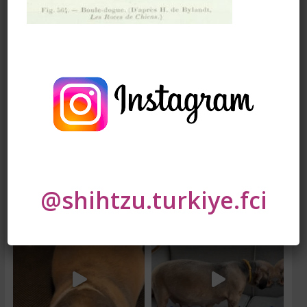
@shihtzu.turkiye.fci