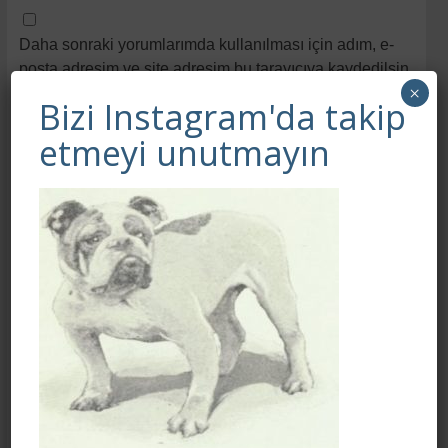
Daha sonraki yorumlarımda kullanılması için adım, e-
posta adresim ve site adresim bu tarayıcıya kaydedilsin.
×
Bizi Instagram'da takip
etmeyi unutmayın
Bizi Instagram'da takip etmeyi unutmayın
shihtzu.turkiye.fci
Bu tutkuyu 30 yili askin suredir surdurmekten
duydugum mutlulukla
Turkiye'de Tarım ve Orman
Bakanlığı Onayli TEK Shihtzu Yetistiricisi