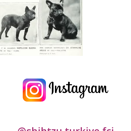
 BULLDOG IRKINI
TANIYALIM
z 2021
0
lar
*
ile işaretlenmişlerdir
@shihtzu.turkiye.fci