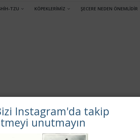
SHİH-TZU
KÖPEKLERİMİZ
ŞECERE NEDEN ÖNEMLİDİR
izi Instagram'da takip
etmeyi unutmayın
Sonraki →