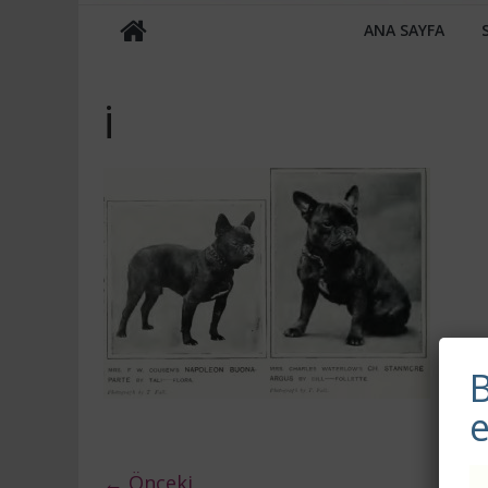
ANA SAYFA
i
B
← Önceki