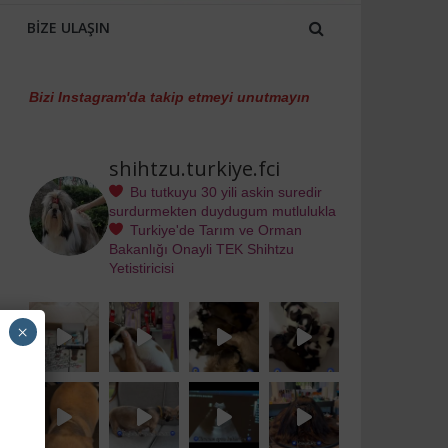
BIZE ULAŞIN
Bizi Instagram'da takip etmeyi unutmayın
shihtzu.turkiye.fci
Bu tutkuyu 30 yili askin suredir
surdurmekten duydugum mutlulukla
Turkiye'de Tarım ve Orman
Bakanlığı Onayli TEK Shihtzu
Yetistiricisi
×