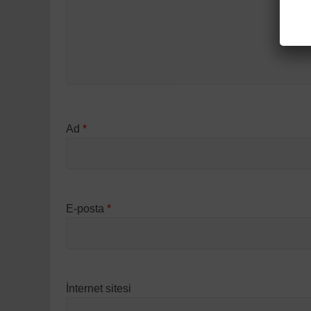
Ad
*
E-posta
*
İnternet sitesi