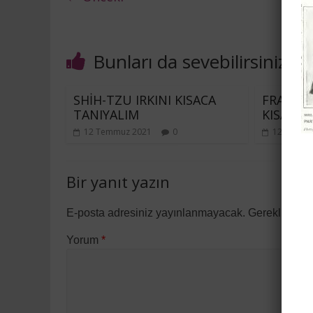
Bunları da sevebilirsiniz
SHİH-TZU IRKINI KISACA
FRANSIZ
TANIYALIM
KISACA 
12 Temmuz 2021
0
12 Temmu
Bir yanıt yazın
E-posta adresiniz yayınlanmayacak.
Gerekli alan
Yorum
*