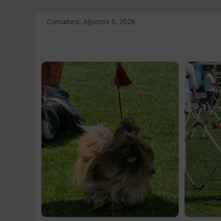
Skip
Cumartesi, Ağustos 8, 2026
to
content
Touche
D'amour
Kennel