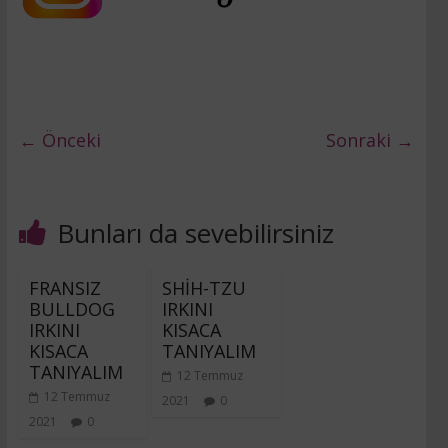
← Önceki
Sonraki →
Bunları da sevebilirsiniz
FRANSIZ
SHİH-TZU
BULLDOG
IRKINI
IRKINI
KISACA
KISACA
TANIYALIM
TANIYALIM
12 Temmuz
12 Temmuz
2021
0
2021
0