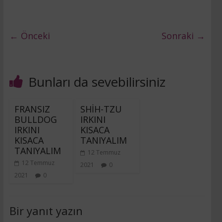
← Önceki
Sonraki →
Bunları da sevebilirsiniz
FRANSIZ
SHİH-TZU
BULLDOG
IRKINI
IRKINI
KISACA
KISACA
TANIYALIM
TANIYALIM
12 Temmuz
12 Temmuz
2021
0
2021
0
Bir yanıt yazın