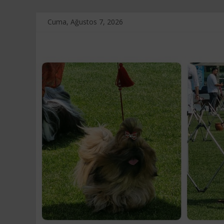
Skip
Cuma, Ağustos 7, 2026
to
content
Touche
D'amour
Kennel