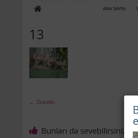
ANA SAYFA
13
← Önceki
B
Bunları da sevebilirsiniz