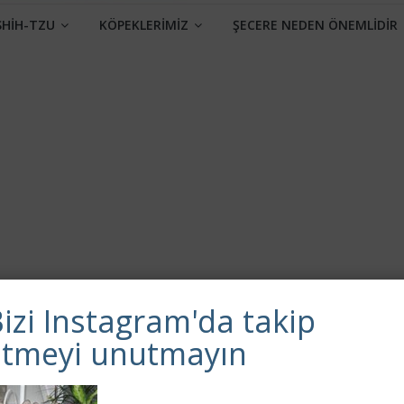
SHİH-TZU
KÖPEKLERİMİZ
ŞECERE NEDEN ÖNEMLİDİR
Sonraki →
izi Instagram'da takip
etmeyi unutmayın