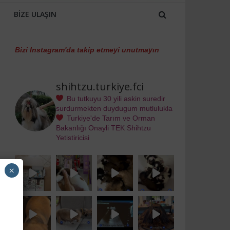
BIZE ULAŞIN
Bizi Instagram'da takip etmeyi unutmayın
shihtzu.turkiye.fci
Bu tutkuyu 30 yili askin suredir
surdurmekten duydugum mutlulukla
Turkiye'de Tarım ve Orman
Bakanlığı Onayli TEK Shihtzu
Yetistiricisi
×