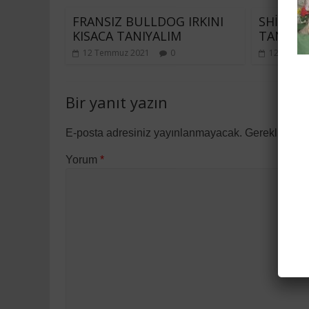
FRANSIZ BULLDOG IRKINI
SHİH-TZ
KISACA TANIYALIM
TANIYAL
12 Temmuz 2021
0
12 Temmu
Bir yanıt yazın
E-posta adresiniz yayınlanmayacak.
Gerekli alan
Yorum
*