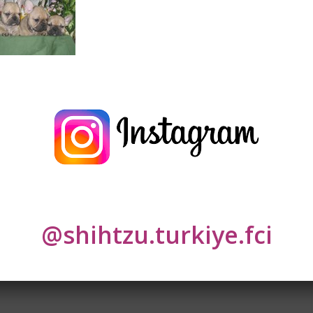
U IRKINI KISACA
IM
z 2021
0
lar
*
ile işaretlenmişlerdir
@shihtzu.turkiye.fci